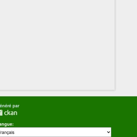
énéré par
angue