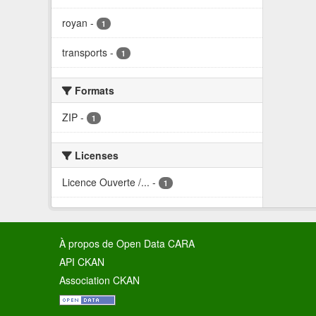
royan
-
1
transports
-
1
Formats
ZIP
-
1
Licenses
Licence Ouverte /...
-
1
À propos de Open Data CARA
API CKAN
Association CKAN