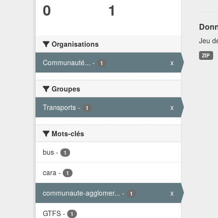
0
1
Donn
Jeu d
Organisations
ZIP
Communauté...
-
x
1
Groupes
Transports
-
x
1
Mots-clés
bus
-
1
cara
-
1
communaute-agglomer...
-
x
1
GTFS
-
1