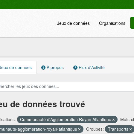
Jeux de données
Organisations
Jeux de données
À propos
Flux d'Activité
jeu de données trouvé
sations:
Communauté d'Agglomération Royan Atlantique
Mots-cl
unaute-agglomeration-royan-atlantique
Groupes:
Transports