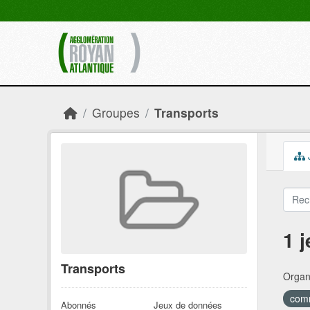
Skip to main content
Groupes
Transports
1 
Transports
Organi
comm
Abonnés
Jeux de données