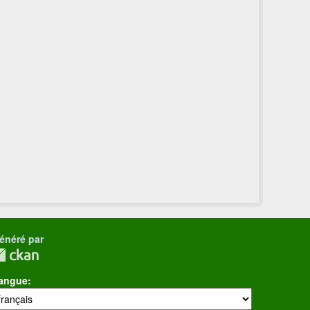
énéré par
angue