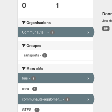
0
1
Donn
Jeu d
Organisations
ZIP
Communauté...
-
x
1
Groupes
Transports
-
1
Mots-clés
bus
-
x
1
cara
-
1
communaute-agglomer...
-
x
1
GTFS
-
1