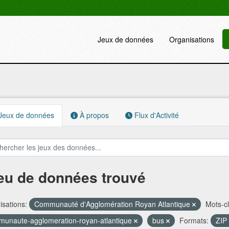
Jeux de données
Organisations
Jeux de données
À propos
Flux d'Activité
jeu de données trouvé
sations:
Communauté d'Agglomération Royan Atlantique
Mots-cl
unaute-agglomeration-royan-atlantique
bus
Formats:
ZIP