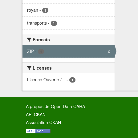
royan
-
1
transports
-
1
Formats
ZIP
-
x
1
Licenses
Licence Ouverte /...
-
1
À propos de Open Data CARA
API CKAN
Association CKAN