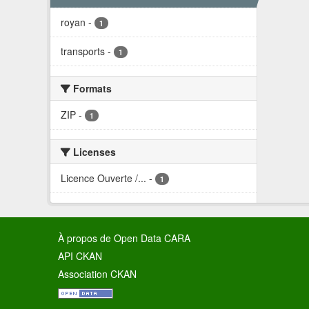
royan
-
1
transports
-
1
Formats
ZIP
-
1
Licenses
Licence Ouverte /...
-
1
À propos de Open Data CARA
API CKAN
Association CKAN