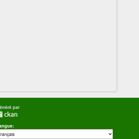
énéré par
angue