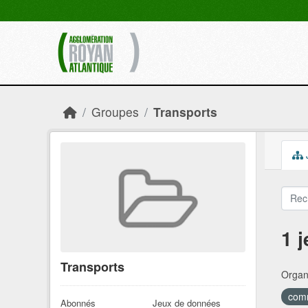
Skip to main content
Groupes
Transports
1 
Transports
Organi
comm
Abonnés
Jeux de données