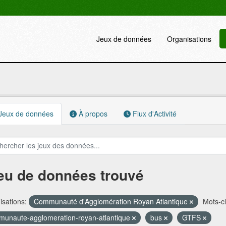
Jeux de données
Organisations
Jeux de données
À propos
Flux d'Activité
jeu de données trouvé
sations:
Communauté d'Agglomération Royan Atlantique
Mots-cl
unaute-agglomeration-royan-atlantique
bus
GTFS