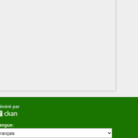
énéré par
angue