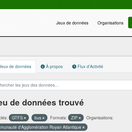
Jeux de données
Organisations
Jeux de données
À propos
Flux d'Activité
jeu de données trouvé
lés:
GTFS
bus
Formats:
ZIP
Organisations:
unauté d'Agglomération Royan Atlantique