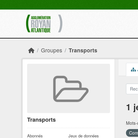
Skip to main content
Groupes
Transports
1 
Transports
Mots-c
Comm
Abonnés
Jeux de données