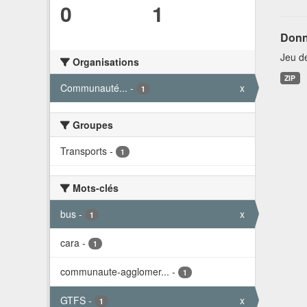
0
1
Donn
Jeu d
Organisations
ZIP
Communauté...
-
x
1
Groupes
Transports
-
1
Mots-clés
bus
-
x
1
cara
-
1
communaute-agglomer...
-
1
GTFS
-
x
1