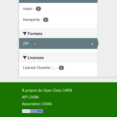
royan
-
1
transports
-
1
Formats
ZIP
-
x
1
Licenses
Licence Ouverte /...
-
1
À propos de Open Data CARA
API CKAN
Association CKAN