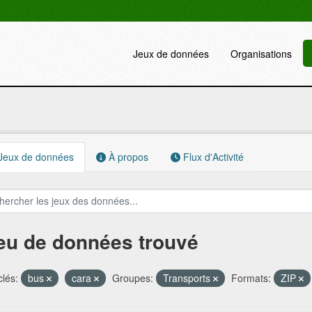
Jeux de données
Organisations
Jeux de données
À propos
Flux d'Activité
jeu de données trouvé
lés:
bus
cara
Groupes:
Transports
Formats:
ZIP