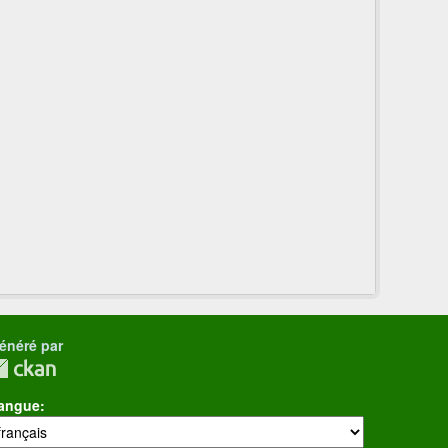
énéré par
angue