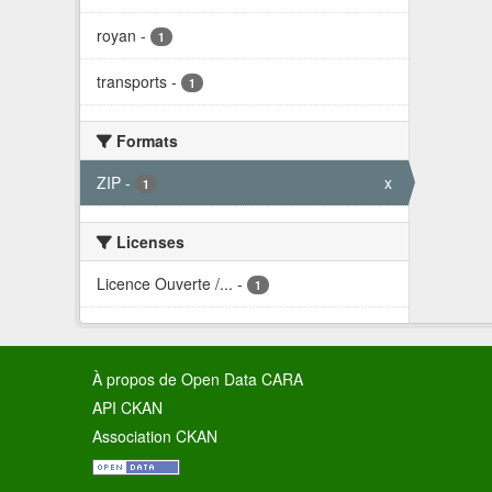
royan
-
1
transports
-
1
Formats
ZIP
-
x
1
Licenses
Licence Ouverte /...
-
1
À propos de Open Data CARA
API CKAN
Association CKAN