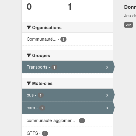
0
1
Donn
Jeu d
ZIP
Organisations
Communauté...
-
1
Groupes
Transports
-
x
1
Mots-clés
bus
-
x
1
cara
-
x
1
communaute-agglomer...
-
1
GTFS
-
1