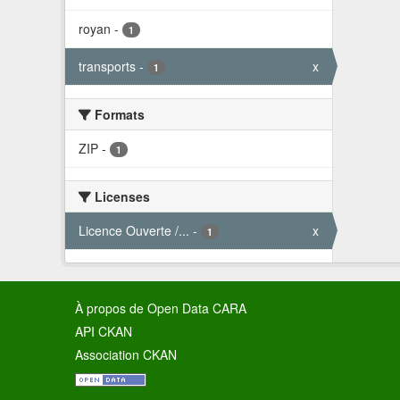
royan
-
1
transports
-
x
1
Formats
ZIP
-
1
Licenses
Licence Ouverte /...
-
x
1
À propos de Open Data CARA
API CKAN
Association CKAN