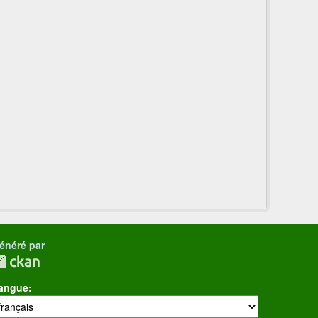
énéré par
angue