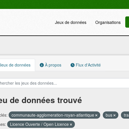
Jeux de données
Organisations
Jeux de données
À propos
Flux d'Activité
jeu de données trouvé
lés:
communaute-agglomeration-royan-atlantique
bus
tr
ses:
Licence Ouverte / Open Licence