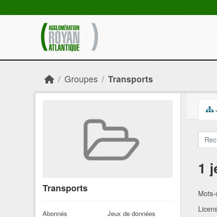
Skip to main content
Groupes
Transports
1 
Transports
Mots-c
Licen
Abonnés
Jeux de données