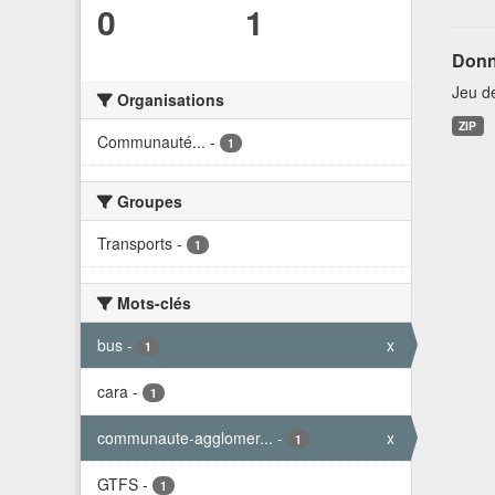
0
1
Donn
Jeu d
Organisations
ZIP
Communauté...
-
1
Groupes
Transports
-
1
Mots-clés
bus
-
x
1
cara
-
1
communaute-agglomer...
-
x
1
GTFS
-
1