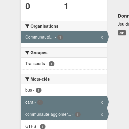
0
1
Donn
Jeu d
Organisations
ZIP
Communauté...
-
x
1
Groupes
Transports
-
1
Mots-clés
bus
-
1
cara
-
x
1
communaute-agglomer...
-
x
1
GTFS
-
1