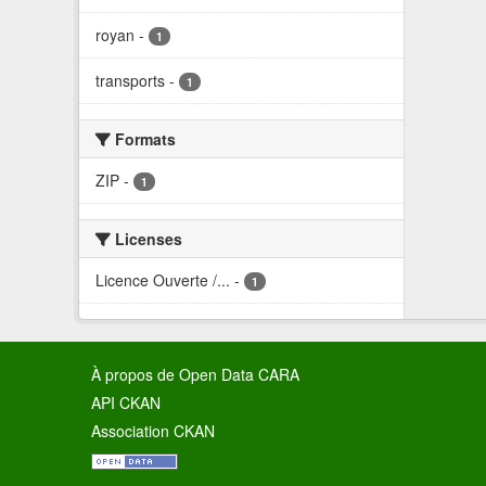
royan
-
1
transports
-
1
Formats
ZIP
-
1
Licenses
Licence Ouverte /...
-
1
À propos de Open Data CARA
API CKAN
Association CKAN