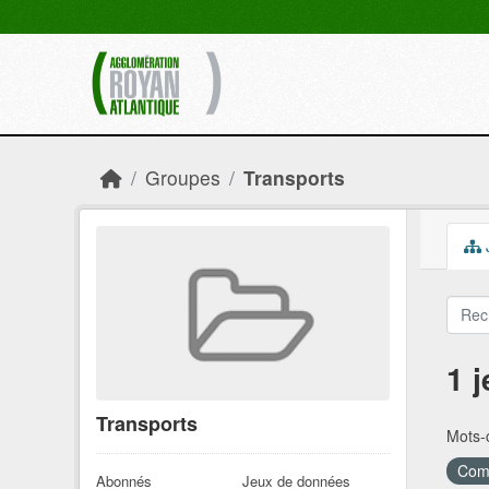
Skip to main content
Groupes
Transports
1 
Transports
Mots-c
Comm
Abonnés
Jeux de données