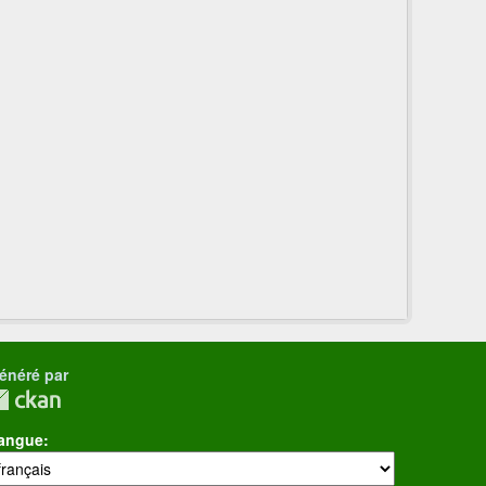
énéré par
angue