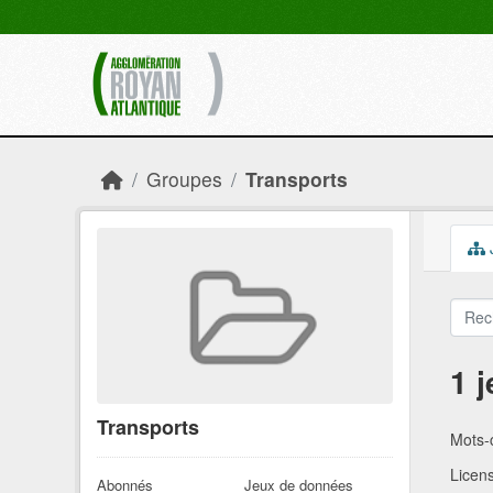
Skip to main content
Groupes
Transports
1 
Transports
Mots-c
Licen
Abonnés
Jeux de données