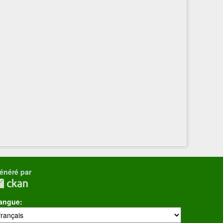
énéré par
angue