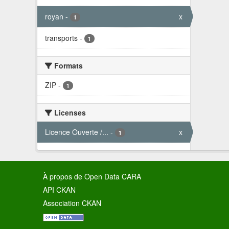
royan
-
x
1
transports
-
1
Formats
ZIP
-
1
Licenses
Licence Ouverte /...
-
x
1
À propos de Open Data CARA
API CKAN
Association CKAN