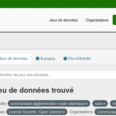
Jeux de données
Organisations
Jeux de données
À propos
Flux d'Activité
jeu de données trouvé
lés:
communaute-agglomeration-royan-atlantique
cara
r
ses:
Licence Ouverte / Open Licence
Organisations:
Communauté