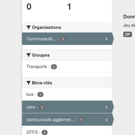
0
1
Donn
Jeu d
Organisations
ZIP
Communauté...
-
x
1
Groupes
Transports
-
1
Mots-clés
bus
-
1
cara
-
x
1
communaute-agglomer...
-
x
1
GTFS
-
1