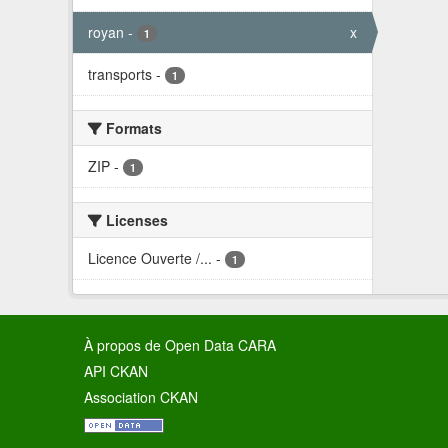
royan
-
x
1
transports
-
1
Formats
ZIP
-
1
Licenses
Licence Ouverte /...
-
1
À propos de Open Data CARA
API CKAN
Association CKAN