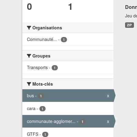
0
1
Donn
Jeu d
ZIP
Organisations
Communauté...
-
1
Groupes
Transports
-
1
Mots-clés
bus
-
x
1
cara
-
1
communaute-agglomer...
-
x
1
GTFS
-
1