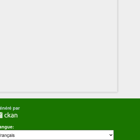
énéré par
angue