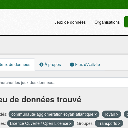
Jeux de données
Organisations
Jeux de données
À propos
Flux d'Activité
jeu de données trouvé
lés:
communaute-agglomeration-royan-atlantique
royan
ses:
Licence Ouverte / Open Licence
Groupes:
Transports