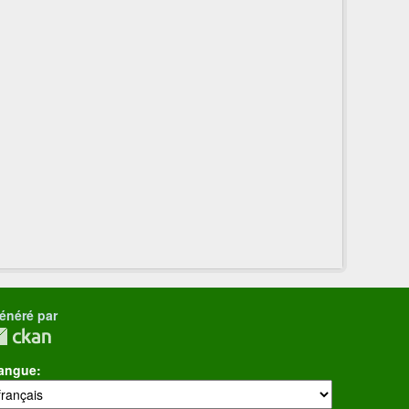
énéré par
angue