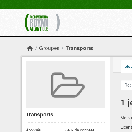
Skip to main content
Groupes
Transports
1 
Transports
Mots-c
Licen
Abonnés
Jeux de données