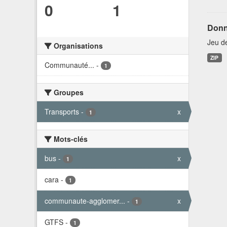
0
1
Donn
Jeu d
Organisations
ZIP
Communauté...
-
1
Groupes
Transports
-
x
1
Mots-clés
bus
-
x
1
cara
-
1
communaute-agglomer...
-
x
1
GTFS
-
1