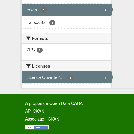
royan
-
x
1
transports
-
1
Formats
ZIP
-
1
Licenses
Licence Ouverte /...
-
x
1
À propos de Open Data CARA
API CKAN
Association CKAN