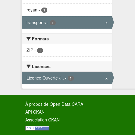
royan
-
1
transports
-
x
1
Formats
ZIP
-
1
Licenses
Licence Ouverte /...
-
x
1
À propos de Open Data CARA
API CKAN
Association CKAN