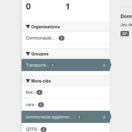
0
1
Donn
Jeu d
Organisations
ZIP
Communauté...
-
1
Groupes
Transports
-
x
1
Mots-clés
bus
-
1
cara
-
1
communaute-agglomer...
-
x
1
GTFS
-
1