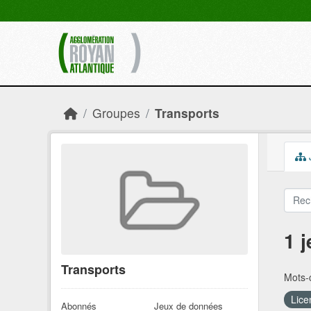
Skip to main content
Groupes
Transports
1 
Transports
Mots-c
Lice
Abonnés
Jeux de données