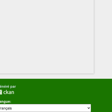
énéré par
angue