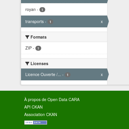
royan
-
1
transports
-
x
1
Formats
ZIP
-
1
Licenses
Licence Ouverte /...
-
x
1
À propos de Open Data CARA
API CKAN
Association CKAN