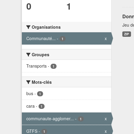
0
1
Donn
Jeu d
Organisations
ZIP
Communauté...
-
x
1
Groupes
Transports
-
1
Mots-clés
bus
-
1
cara
-
1
communaute-agglomer...
-
x
1
GTFS
-
x
1