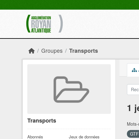
Skip to main content
Groupes
Transports
1 
Transports
Mots-c
GT
Abonnés
Jeux de données