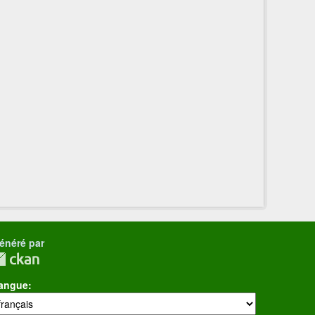
énéré par
angue