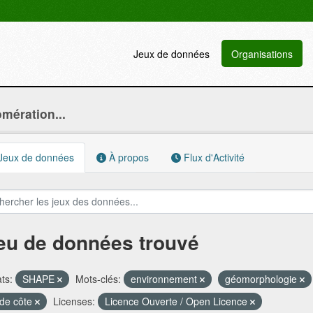
Jeux de données
Organisations
ération...
Jeux de données
À propos
Flux d'Activité
jeu de données trouvé
ts:
SHAPE
Mots-clés:
environnement
géomorphologie
t de côte
Licenses:
Licence Ouverte / Open Licence