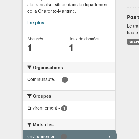
ale française, située dans le département
de la Charente-Maritime.
Posit
lire plus
Le tra
haute 
Abonnés
Jeux de données
SHAP
1
1
Organisations
Communauté...
-
1
Groupes
Environnement
-
1
Mots-clés
environnement
-
x
1