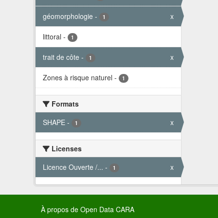
géomorphologie
-
x
1
littoral
-
1
trait de côte
-
x
1
Zones à risque naturel
-
1
Formats
SHAPE
-
x
1
Licenses
Licence Ouverte /...
-
x
1
À propos de Open Data CARA