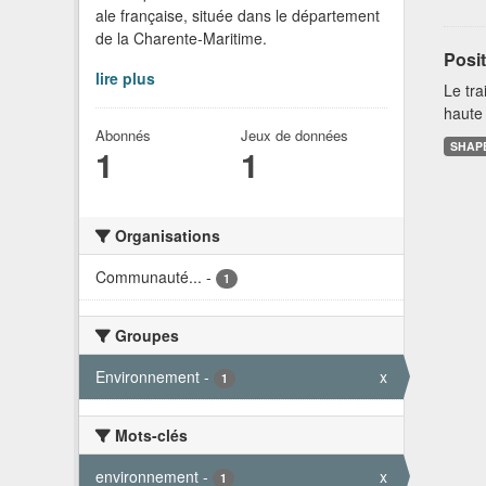
ale française, située dans le département
de la Charente-Maritime.
Posit
lire plus
Le tra
haute 
Abonnés
Jeux de données
SHAP
1
1
Organisations
Communauté...
-
1
Groupes
Environnement
-
x
1
Mots-clés
environnement
-
x
1