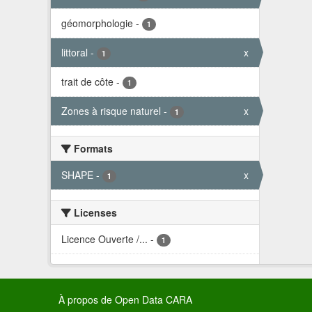
géomorphologie
-
1
littoral
-
x
1
trait de côte
-
1
Zones à risque naturel
-
x
1
Formats
SHAPE
-
x
1
Licenses
Licence Ouverte /...
-
1
À propos de Open Data CARA