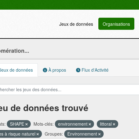
Jeux de données
Organisations
ération...
Jeux de données
À propos
Flux d'Activité
jeu de données trouvé
ts:
SHAPE
Mots-clés:
environnement
littoral
s à risque naturel
Groupes:
Environnement