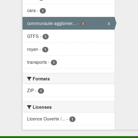
cara
-
1
communaute-agglomer...
-
x
1
GTFS
-
1
royan
-
1
transports
-
1
Formats
ZIP
-
1
Licenses
Licence Ouverte /...
-
1