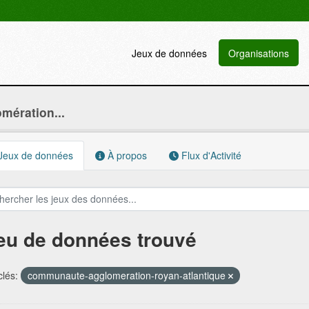
Jeux de données
Organisations
ération...
Jeux de données
À propos
Flux d'Activité
jeu de données trouvé
lés:
communaute-agglomeration-royan-atlantique