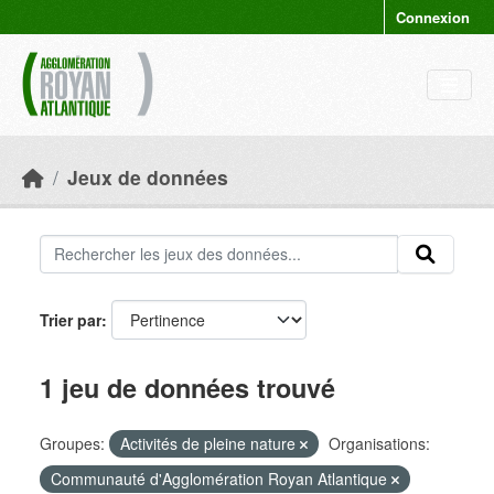
Skip to main content
Connexion
Jeux de données
Trier par
1 jeu de données trouvé
Groupes:
Activités de pleine nature
Organisations:
Communauté d'Agglomération Royan Atlantique