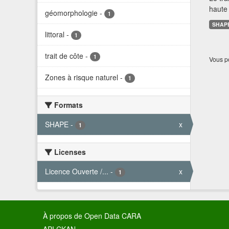
haute 
géomorphologie
-
1
SHAP
littoral
-
1
trait de côte
-
1
Vous po
Zones à risque naturel
-
1
Formats
SHAPE
-
x
1
Licenses
Licence Ouverte /...
-
x
1
À propos de Open Data CARA