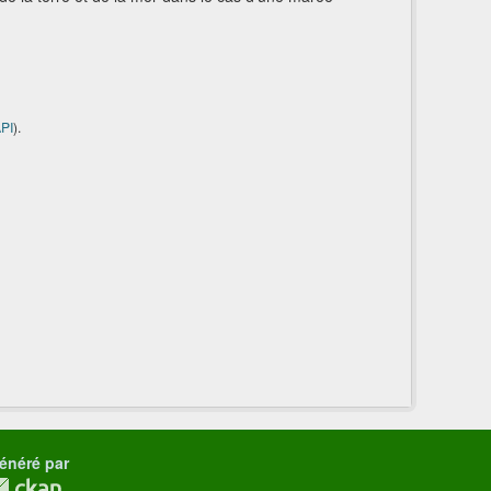
PI
).
énéré par