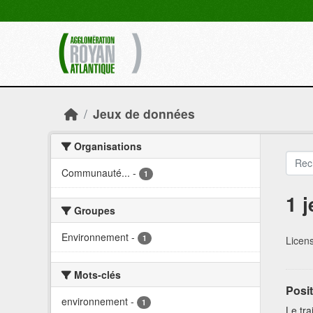
Skip to main content
Jeux de données
Organisations
Communauté...
-
1
1 
Groupes
Environnement
-
1
Licen
Mots-clés
Posit
environnement
-
1
Le tra