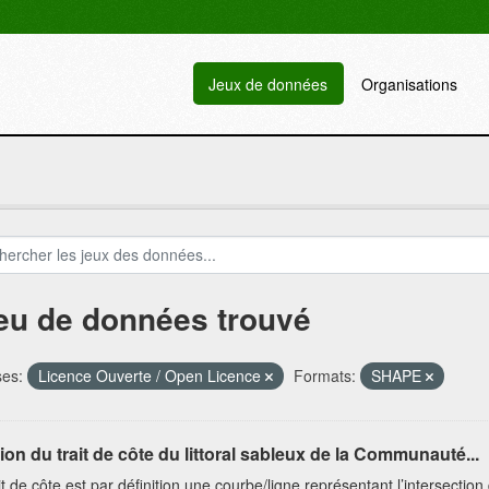
Jeux de données
Organisations
jeu de données trouvé
ses:
Licence Ouverte / Open Licence
Formats:
SHAPE
ion du trait de côte du littoral sableux de la Communauté...
it de côte est par définition une courbe/ligne représentant l’intersectio