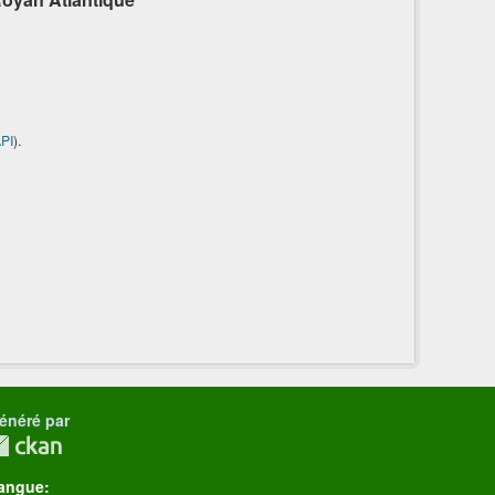
PI
).
énéré par
angue