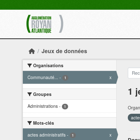
Skip to main content
Jeux de données
Organisations
Communauté...
-
x
1
1 
Groupes
Administrations
-
1
Organi
acte
Mots-clés
actes administratifs
-
x
1
Docu