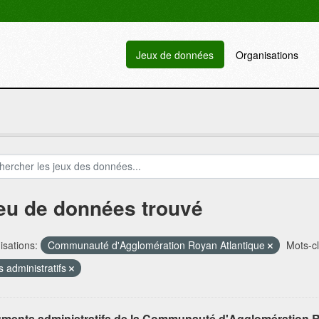
Jeux de données
Organisations
jeu de données trouvé
sations:
Communauté d'Agglomération Royan Atlantique
Mots-cl
s administratifs
ments administratifs de la Communauté d'Agglomération R