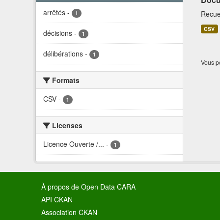
arrêtés
-
Recuei
1
CSV
décisions
-
1
délibérations
-
1
Vous po
Formats
CSV
-
1
Licenses
Licence Ouverte /...
-
1
À propos de Open Data CARA
API CKAN
Association CKAN