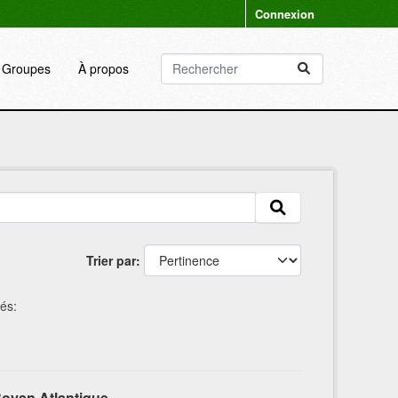
Connexion
Groupes
À propos
Trier par
és:
oyan Atlantique