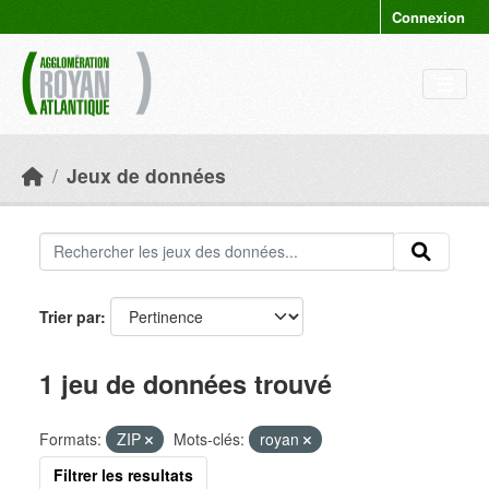
Skip to main content
Connexion
Jeux de données
Trier par
1 jeu de données trouvé
Formats:
ZIP
Mots-clés:
royan
Filtrer les resultats