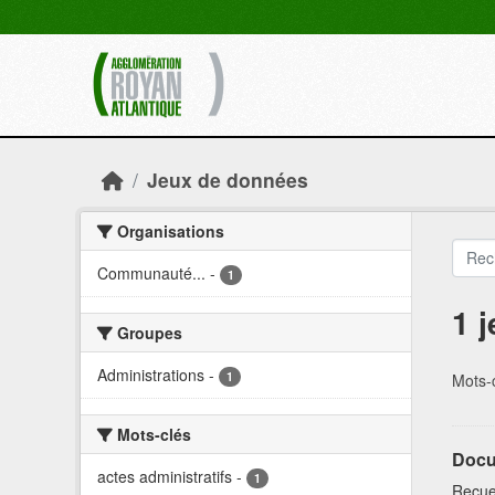
Skip to main content
Jeux de données
Organisations
Communauté...
-
1
1 
Groupes
Administrations
-
1
Mots-c
Mots-clés
Docu
actes administratifs
-
1
Recuei