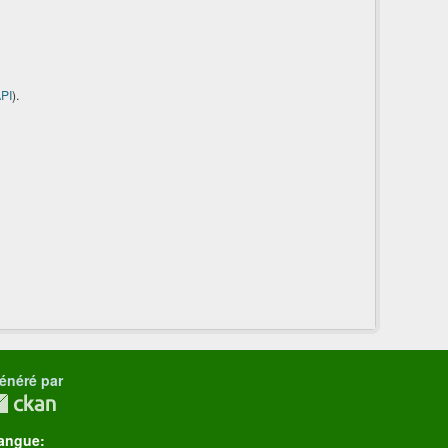
PI
).
énéré par
angue