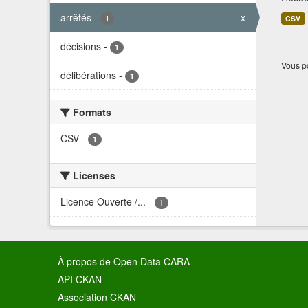
arrêtés
-
x
1
CSV
décisions
-
1
Vous po
délibérations
-
1
Formats
CSV
-
1
Licenses
Licence Ouverte /...
-
1
À propos de Open Data CARA
API CKAN
Association CKAN