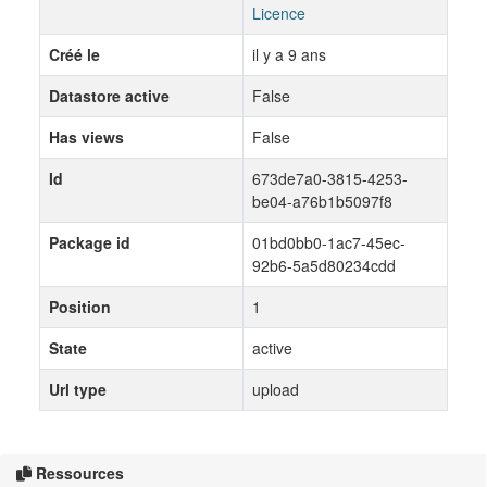
Licence
Créé le
il y a 9 ans
Datastore active
False
Has views
False
Id
673de7a0-3815-4253-
be04-a76b1b5097f8
Package id
01bd0bb0-1ac7-45ec-
92b6-5a5d80234cdd
Position
1
State
active
Url type
upload
Ressources