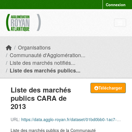
Skip to main content
Connexion
Organisations
Communauté d'Agglomération...
Liste des marchés notifiés...
Liste des marchés publics...
Liste des marchés
Télécharger
publics CARA de
2013
URL:
https://data.agglo-royan.fr/dataset/01bd0bb0-1ac7-45ec-92b6-5a5d80234cdd/resource/673de7a0-3815-4253-be04-a76b1b5097f8/download/mp_cara_2013.xlsx
Liste des marchés publics de la Communauté