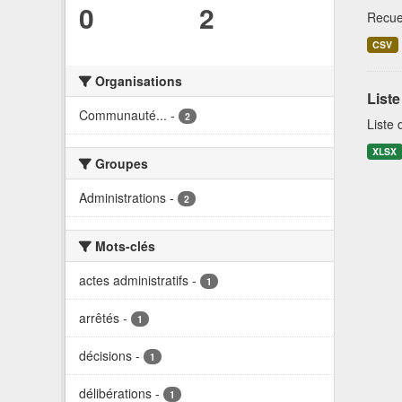
0
2
Recuei
CSV
Organisations
List
Communauté...
-
2
Liste
XLSX
Groupes
Administrations
-
2
Mots-clés
actes administratifs
-
1
arrêtés
-
1
décisions
-
1
délibérations
-
1