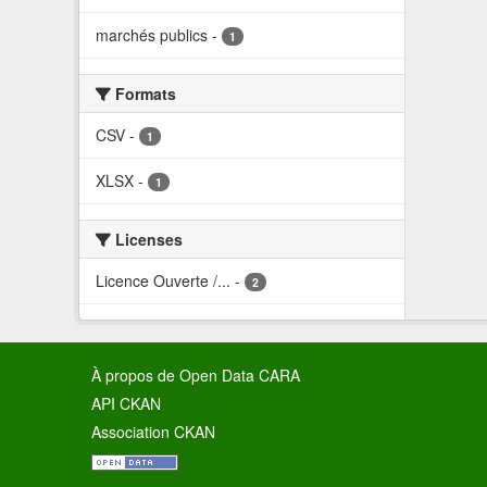
marchés publics
-
1
Formats
CSV
-
1
XLSX
-
1
Licenses
Licence Ouverte /...
-
2
À propos de Open Data CARA
API CKAN
Association CKAN