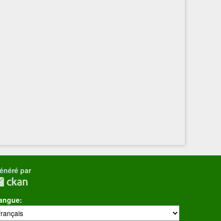
énéré par
angue