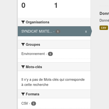
0
1
Donn
Donné
Organisations
CSV
SYNDICAT MIXTE...
-
x
1
Groupes
Environnement
-
1
Mots-clés
Il n'y a pas de Mots-clés qui corresponde
à cette recherche
Formats
CSV
-
1