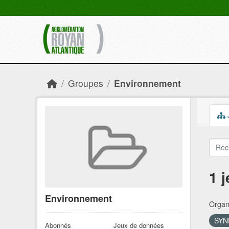
Skip to main content
Groupes
Environnement
1 
Environnement
Organi
SYN
Abonnés
Jeux de données