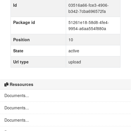
Id
03516a66-fce3-4906-
b342-7cba696572fa
Package id
51261e18-58d8-4fe4-
9954-a6aa554f880a
Position
10
State
active
Url type
upload
Ressources
Documents...
Documents...
Documents...