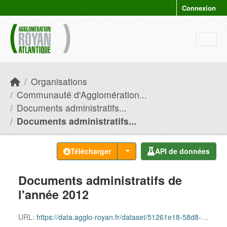
Skip to main content
Connexion
Organisations
Communauté d'Agglomération...
Documents administratifs...
Documents administratifs...
Télécharger
API de données
Documents administratifs de
l'année 2012
URL:
https://data.agglo-royan.fr/dataset/51261e18-58d8-4fe4-9954-a6aa554f880a/resource/03516a66-fce3-4906-b342-7cba696572fa/download/documents_administratifs_2012.csv