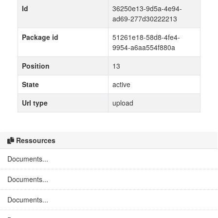
Id
36250e13-9d5a-4e94-
ad69-277d30222213
Package id
51261e18-58d8-4fe4-
9954-a6aa554f880a
Position
13
State
active
Url type
upload
Ressources
Documents...
Documents...
Documents...