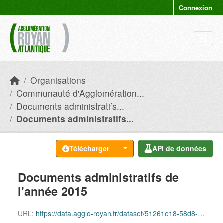
Skip to main content
Connexion
Organisations
Communauté d'Agglomération...
Documents administratifs...
Documents administratifs...
Télécharger
API de données
Documents administratifs de
l'année 2015
URL:
https://data.agglo-royan.fr/dataset/51261e18-58d8-4fe4-9954-a6aa554f880a/resource/36250e13-9d5a-4e94-ad69-277d30222213/download/documents_administratifs_2015.csv