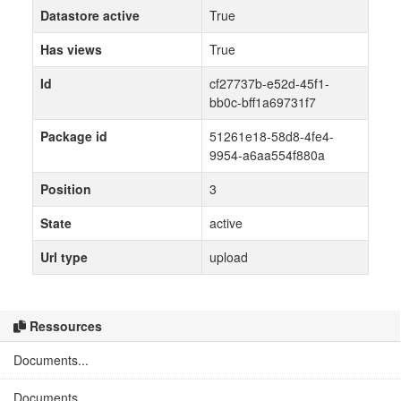
Datastore active
True
Has views
True
Id
cf27737b-e52d-45f1-
bb0c-bff1a69731f7
Package id
51261e18-58d8-4fe4-
9954-a6aa554f880a
Position
3
State
active
Url type
upload
Ressources
Documents...
Documents...