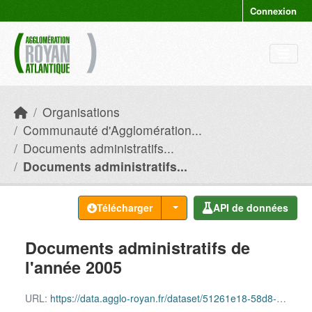
Skip to main content
Connexion
Organisations
Communauté d'Agglomération...
Documents administratifs...
Documents administratifs...
Télécharger
API de données
Documents administratifs de
l'année 2005
URL:
https://data.agglo-royan.fr/dataset/51261e18-58d8-4fe4-9954-a6aa554f880a/resource/cf27737b-e52d-45f1-bb0c-bff1a69731f7/download/documents_administratifs_2005.csv