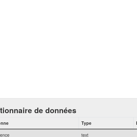
tionnaire de données
onne
Type
rence
text