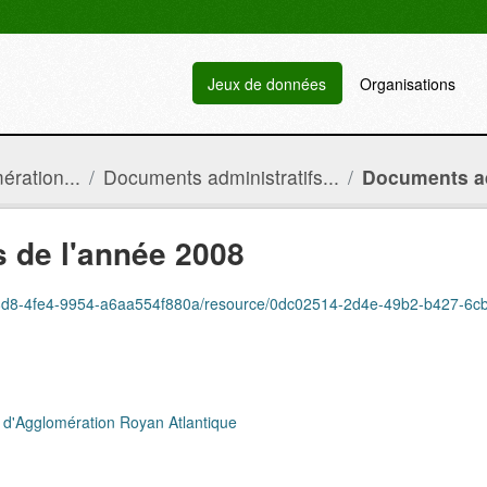
Jeux de données
Organisations
ration...
Documents administratifs...
Documents adm
 de l'année 2008
58d8-4fe4-9954-a6aa554f880a/resource/0dc02514-2d4e-49b2-b427-6cbf64
 d'Agglomération Royan Atlantique