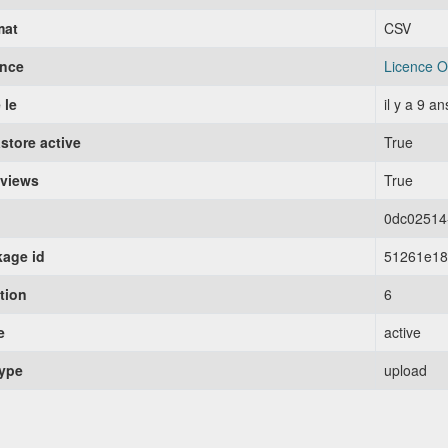
mat
CSV
ence
Licence O
 le
il y a 9 an
store active
True
 views
True
0dc02514
age id
51261e18
tion
6
e
active
type
upload