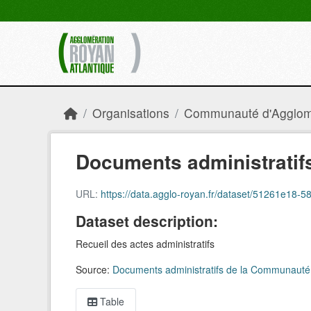
Skip to main content
Organisations
Communauté d'Agglomé
Documents administratifs
URL:
https://data.agglo-royan.fr/dataset/51261e18-
Dataset description:
Recueil des actes administratifs
Source:
Documents administratifs de la Communauté
Table