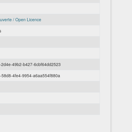
uverte / Open Licence
s
-2d4e-49b2-b427-6cbf64dd2523
-58d8-4fe4-9954-a6aa554f880a