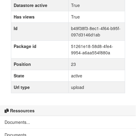
Datastore active
True
Has views
True
Id
b49f38f3-8ec1-4f64-b95f-
097d3146d1ab
Package id
51261e18-58d8-4fe4-
9954-a6aa554f880a
Position
23
State
active
Url type
upload
Ressources
Documents...
Documents...