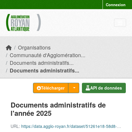
Skip to main content
Connexion
Organisations
Communauté d'Agglomération...
Documents administratifs...
Documents administratifs...
Télécharger
API de données
Documents administratifs de
l'année 2025
URL:
https://data.agglo-royan.fr/dataset/51261e18-58d8-4fe4-9954-a6aa554f880a/resource/b49f38f3-8ec1-4f64-b95f-097d3146d1ab/download/documents_administratifs_2025.csv