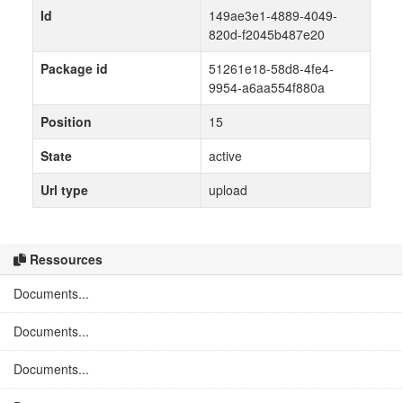
Id
149ae3e1-4889-4049-
820d-f2045b487e20
Package id
51261e18-58d8-4fe4-
9954-a6aa554f880a
Position
15
State
active
Url type
upload
Ressources
Documents...
Documents...
Documents...