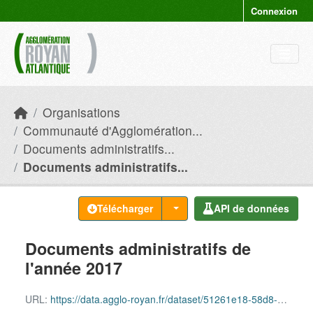
Skip to main content
Connexion
Organisations
Communauté d'Agglomération...
Documents administratifs...
Documents administratifs...
Télécharger
API de données
Documents administratifs de
l'année 2017
URL:
https://data.agglo-royan.fr/dataset/51261e18-58d8-4fe4-9954-a6aa554f880a/resource/149ae3e1-4889-4049-820d-f2045b487e20/download/documents_administratifs_2017.csv