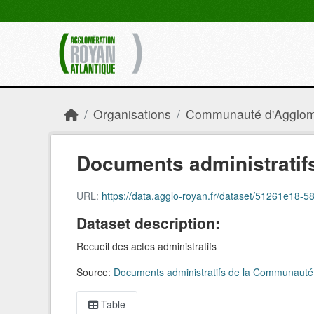
Skip to main content
Organisations
Communauté d'Agglomé
Documents administratifs
URL:
https://data.agglo-royan.fr/dataset/51261e18-
Dataset description:
Recueil des actes administratifs
Source:
Documents administratifs de la Communauté
Table