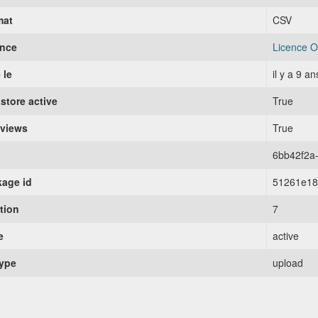
mat
CSV
ence
Licence O
 le
il y a 9 an
store active
True
 views
True
6bb42f2a
age id
51261e18
tion
7
e
active
type
upload