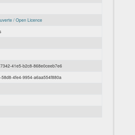
uverte / Open Licence
s
-7342-41e5-b2c8-868e0ceeb7e6
-58d8-4fe4-9954-a6aa554f880a