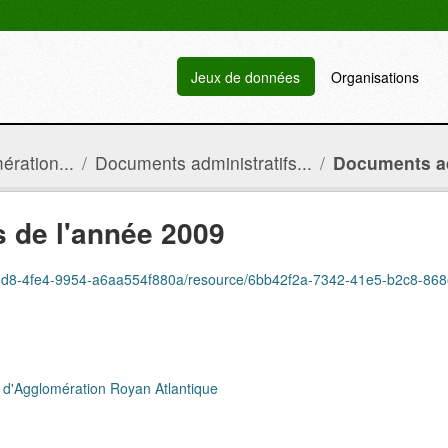
Jeux de données
Organisations
ration...
Documents administratifs...
Documents adm
 de l'année 2009
58d8-4fe4-9954-a6aa554f880a/resource/6bb42f2a-7342-41e5-b2c8-868e0c
 d'Agglomération Royan Atlantique