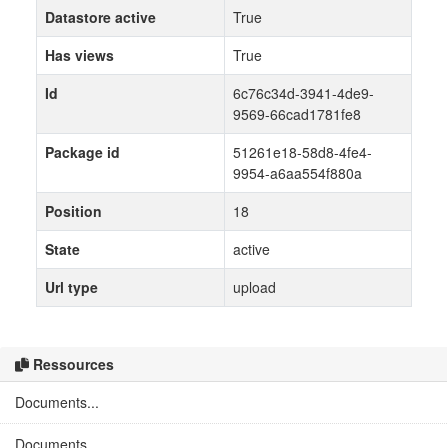
Datastore active
True
Has views
True
Id
6c76c34d-3941-4de9-
9569-66cad1781fe8
Package id
51261e18-58d8-4fe4-
9954-a6aa554f880a
Position
18
State
active
Url type
upload
Ressources
Documents...
Documents...