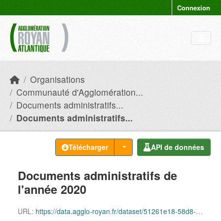
Skip to main content
Connexion
Organisations
Communauté d'Agglomération...
Documents administratifs...
Documents administratifs...
Télécharger
API de données
Documents administratifs de
l'année 2020
URL:
https://data.agglo-royan.fr/dataset/51261e18-58d8-4fe4-9954-a6aa554f880a/resource/6c76c34d-3941-4de9-9569-66cad1781fe8/download/documents_administratifs_2020.csv