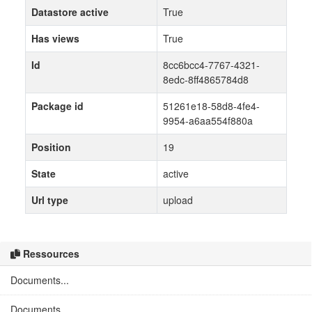
Datastore active
True
Has views
True
Id
8cc6bcc4-7767-4321-
8edc-8ff4865784d8
Package id
51261e18-58d8-4fe4-
9954-a6aa554f880a
Position
19
State
active
Url type
upload
Ressources
Documents...
Documents...