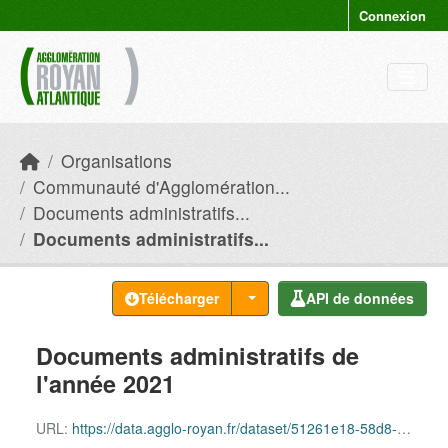
Skip to main content
Connexion
Organisations
Communauté d'Agglomération...
Documents administratifs...
Documents administratifs...
Télécharger
API de données
Documents administratifs de
l'année 2021
URL:
https://data.agglo-royan.fr/dataset/51261e18-58d8-4fe4-9954-a6aa554f880a/resource/8cc6bcc4-7767-4321-8edc-8ff4865784d8/download/documents_administratifs_2021.csv