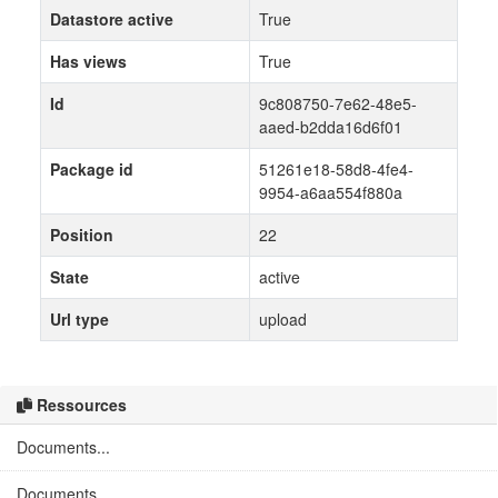
Datastore active
True
Has views
True
Id
9c808750-7e62-48e5-
aaed-b2dda16d6f01
Package id
51261e18-58d8-4fe4-
9954-a6aa554f880a
Position
22
State
active
Url type
upload
Ressources
Documents...
Documents...