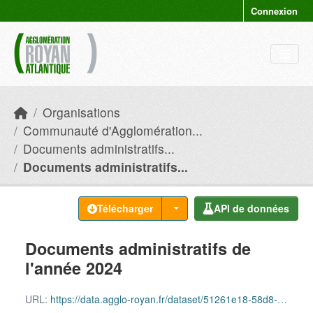
Skip to main content
Connexion
Organisations
Communauté d'Agglomération...
Documents administratifs...
Documents administratifs...
Télécharger
API de données
Documents administratifs de
l'année 2024
URL:
https://data.agglo-royan.fr/dataset/51261e18-58d8-4fe4-9954-a6aa554f880a/resource/9c808750-7e62-48e5-aaed-b2dda16d6f01/download/documents_administratifs_2024.csv