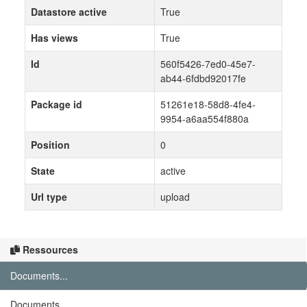
Datastore active
True
Has views
True
Id
560f5426-7ed0-45e7-
ab44-6fdbd92017fe
Package id
51261e18-58d8-4fe4-
9954-a6aa554f880a
Position
0
State
active
Url type
upload
Ressources
Documents...
Documents...