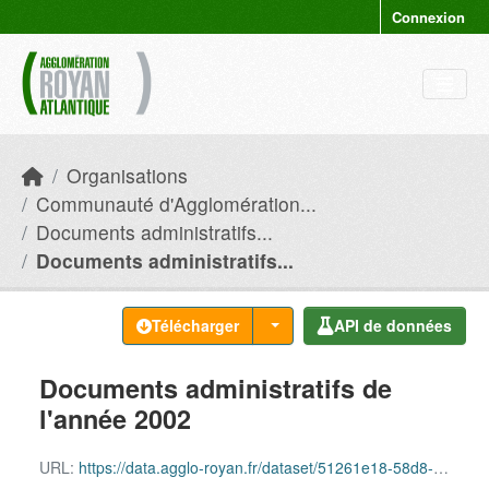
Skip to main content
Connexion
Organisations
Communauté d'Agglomération...
Documents administratifs...
Documents administratifs...
Télécharger
API de données
Documents administratifs de
l'année 2002
URL:
https://data.agglo-royan.fr/dataset/51261e18-58d8-4fe4-9954-a6aa554f880a/resource/560f5426-7ed0-45e7-ab44-6fdbd92017fe/download/documents_administratifs_2002.csv